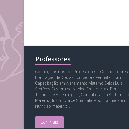
Professores
Conheça os nossos Professores e Colaboradores
Formação de Doulas Educadora Perinatal com
Capacitação em Aleitamento Materno Deise Luiz
Steffens Gestora do Núcleo Enfermeira e Doula,
Técnica de Enfermagem, Consultora em Aleitament
Materno, Instrutora de Shantala. Pós graduada em
Nutrição materno...
Ler mais