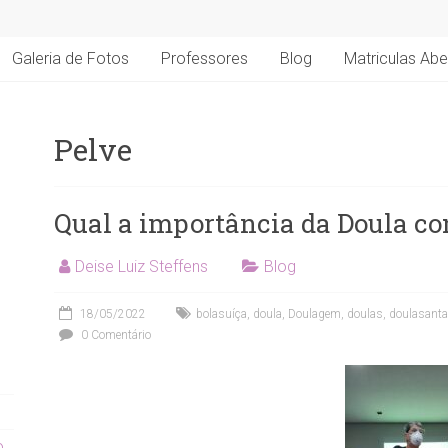
Galeria de Fotos
Professores
Blog
Matriculas Abe
Pelve
Qual a importância da Doula co
Deise Luiz Steffens
Blog
18/05/2022
bolasuíça
,
doula
,
Doulagem
,
doulas
,
doulasanta
0 Comentário
o