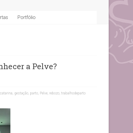
rtas
Portfólio
nhecer a Pelve?
catarina
,
gestação
,
parto
,
Pelve
,
rebozo
,
trabalhodeparto