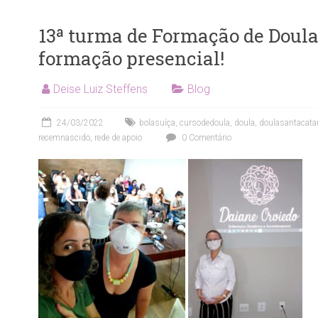
13ª turma de Formação de Doula
formação presencial!
Deise Luiz Steffens
Blog
24/03/2022
bolasuíça
,
cursodedoula
,
doula
,
doulasantacata
recemnascido
,
rede de apoio
0 Comentário