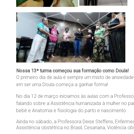
Nossa 13ª turma começou sua formação como Doula!
O primeiro dia de aula é sempre um misto de ansiedade
em ser uma Doula começa a ganhar forma!
No dia 12 de março iniciamos às aulas com a Professor
falando sobre a Assistência humanizada à mulher no par
bebê e Anatomia e fisiologia do parto e nascimento.
Ainda no sábado, a Professora Deise Steffens, Enferme
Assistência obstétrica no Brasil, Cesariana, Violência ob