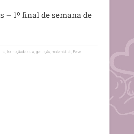
s – 1º final de semana de
rina
,
formaçãodedoula
,
gestação
,
maternidade
,
Pelve
,