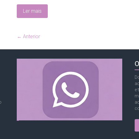
Ler mais
← Anterior
O
Do
a
e 
mu
o
ac
co