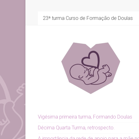
23ª turma Curso de Formação de Doulas
Vigésima primeira turma, Formando Doulas
Décima Quarta Turma, retrospecto.
A importância da rede de apoio para a mãe n