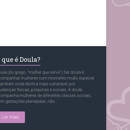
 que é Doula?
ula (do grego, “mulher que serve”) Ser doula é
companhar mulheres num momento muito especial
também onde ela fica mais vulnerável, por
danças físicas, psíquicas e sociais. A doula
ompanha mulheres de diferentes classes sociais,
m gestações planejadas, não...
Ler mais