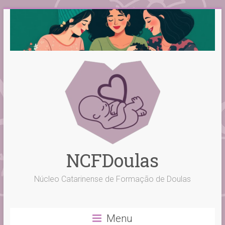
Skip
to
content
NCFDoulas
Núcleo Catarinense de Formação de Doulas
Menu