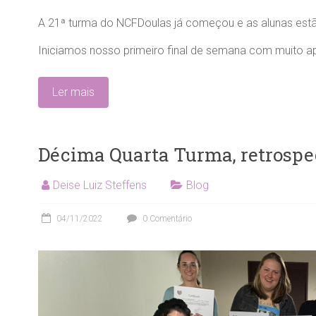
A 21ª turma do NCFDoulas já começou e as alunas est
Iniciamos nosso primeiro final de semana com muito ap
Ler mais
Décima Quarta Turma, retrospe
Deise Luiz Steffens
Blog
04/11/2022
0 Comentário