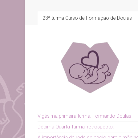
23ª turma Curso de Formação de Doulas
Vigésima primeira turma, Formando Doulas
Décima Quarta Turma, retrospecto.
A importância da rede de apoio para a mãe n