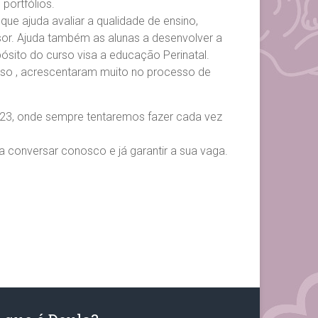
portfólios.
ue ajuda avaliar a qualidade de ensino,
or. Ajuda também as alunas a desenvolver a
opósito do curso visa a educação Perinatal.
so , acrescentaram muito no processo de
23, onde sempre tentaremos fazer cada vez
 conversar conosco e já garantir a sua vaga.