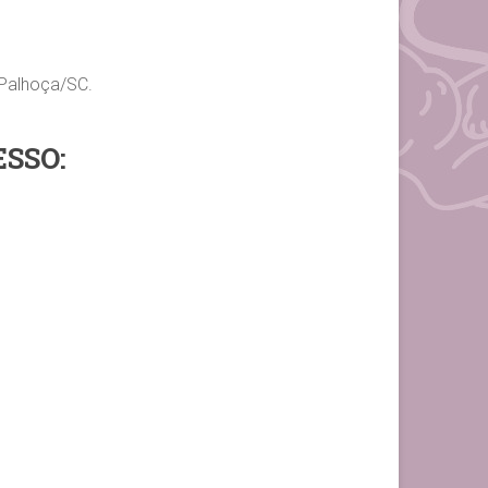
 Palhoça/SC.
ESSO: