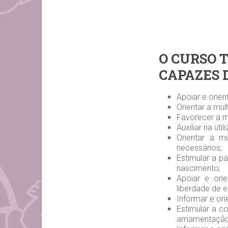
O CURSO 
CAPAZES 
Apoiar e orien
Orientar a mu
Favorecer a m
Auxiliar na ut
Orientar a m
necessários;
Estimular a p
nascimento;
Apoiar e orie
liberdade de 
Informar e or
Estimular a c
amamentação e