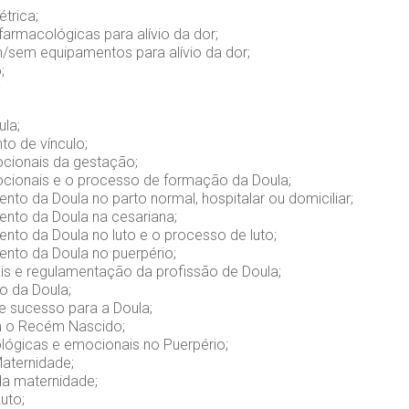
étrica;
armacológicas para alívio da dor;
sem equipamentos para alívio da dor;
;
;
ula;
to de vínculo;
cionais da gestação;
cionais e o processo de formação da Doula;
o da Doula no parto normal, hospitalar ou domiciliar;
to da Doula na cesariana;
o da Doula no luto e o processo de luto;
to da Doula no puerpério;
is e regulamentação da profissão de Doula;
 da Doula;
e sucesso para a Doula;
 o Recém Nascido;
ológicas e emocionais no Puerpério;
Maternidade;
a maternidade;
uto;