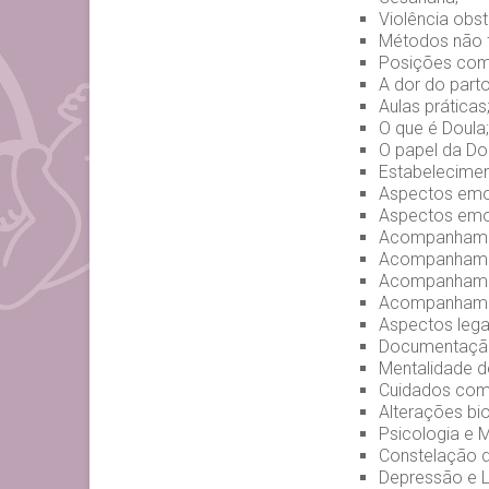
Violência obst
Métodos não f
Posições com/
A dor do parto
Aulas práticas
O que é Doula;
O papel da Do
Estabelecimen
Aspectos emo
Aspectos emo
Acompanhament
Acompanhamen
Acompanhament
Acompanhamen
Aspectos lega
Documentação
Mentalidade d
Cuidados com
Alterações bi
Psicologia e 
Constelação d
Depressão e L