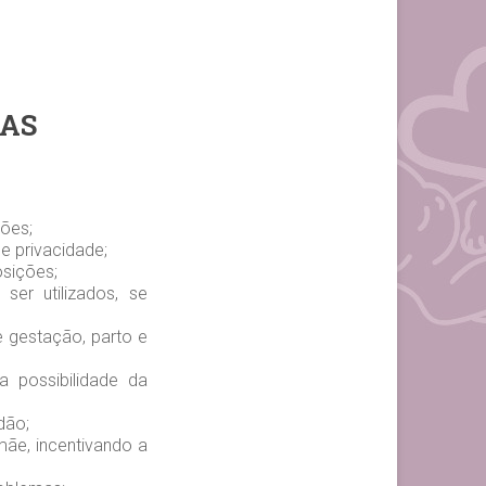
LAS
ções;
e privacidade;
osições;
er utilizados, se
 gestação, parto e
a possibilidade da
dão;
ãe, incentivando a