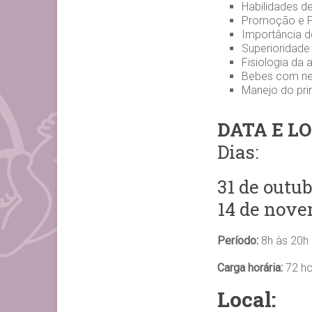
Habilidades 
Promoção e Pr
Importância do
Superioridade 
Fisiologia d
Bebes com ne
Manejo do pri
DATA E LO
Dias:
31 de outub
14 de nove
Período:
8h às 20h
Carga horária:
72 ho
Local: