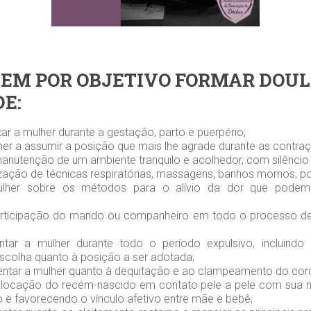
TEM POR OBJETIVO FORMAR DOU
DE:
tar a mulher durante a gestação, parto e puerpério;
lher a assumir a posição que mais lhe agrade durante as contra
anutenção de um ambiente tranquilo e acolhedor, com silêncio 
ilização de técnicas respiratórias, massagens, banhos mornos, p
ulher sobre os métodos para o alívio da dor que podem s
articipação do marido ou companheiro em todo o processo de
ntar a mulher durante todo o período expulsivo, incluindo 
escolha quanto à posição a ser adotada;
ientar a mulher quanto à dequitação e ao clampeamento do cor
olocação do recém-nascido em contato pele a pele com sua m
 favorecendo o vínculo afetivo entre mãe e bebê;