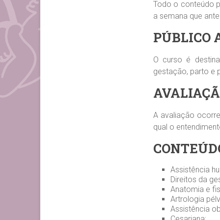
Todo o conteúdo p
a semana que antec
PÚBLICO 
O curso é destin
gestação, parto e 
AVALIAÇÃ
A avaliação ocorre
qual o entendiment
CONTEÚD
Assistência h
Direitos da ge
Anatomia e fis
Artrologia pél
Assistência ob
Cesariana;