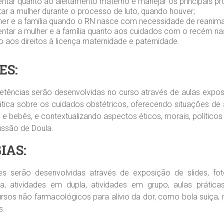
ientar quanto ao aleitamento materno e manejar os principais p
tar a mulher durante o processo de luto, quando houver;
lher e a família quando o RN nasce com necessidade de reanim
ientar a mulher e a família quanto aos cuidados com o recém na
o aos direitos à licença maternidade e paternidade.
ES:
ências serão desenvolvidas no curso através de aulas exposi
rática sobre os cuidados obstétricos, oferecendo situações d
 bebês, e contextualizando aspectos éticos, morais, políticos e
issão de Doula.
IAS:
es serão desenvolvidas através de exposição de slides, fotos
ca, atividades em dupla, atividades em grupo, aulas prática
rsos não farmacológicos para alívio da dor, como bola suíça,
s.