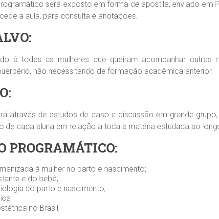
rogramático será exposto em forma de apostila, enviado em PD
ede a aula, para consulta e anotações.
ALVO:
ado à todas as mulheres que queiram acompanhar outras m
puerpério, não necessitando de formação acadêmica anterior.
O:
rá através de estudos de caso e discussão em grande grupo, 
o de cada aluna em relação a toda a matéria estudada ao long
O PROGRAMÁTICO:
umanizada à mulher no parto e nascimento;
stante e do bebê;
iologia do parto e nascimento;
vica
stétrica no Brasil;