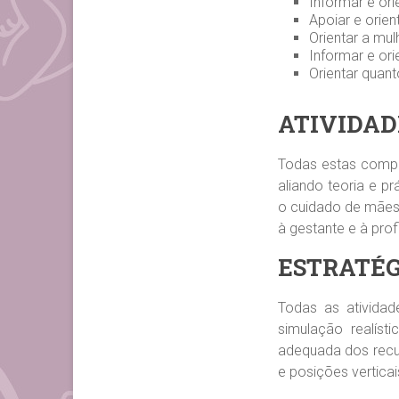
Informar e or
Apoiar e orien
Orientar a mu
Informar e or
Orientar quant
ATIVIDAD
Todas estas compet
aliando teoria e p
o cuidado de mães e
à gestante e à prof
ESTRATÉG
Todas as atividad
simulação realísti
adequada dos recu
e posições verticai