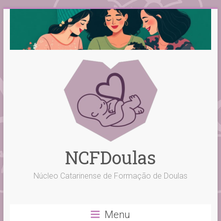
Skip
to
content
NCFDoulas
Núcleo Catarinense de Formação de Doulas
Menu