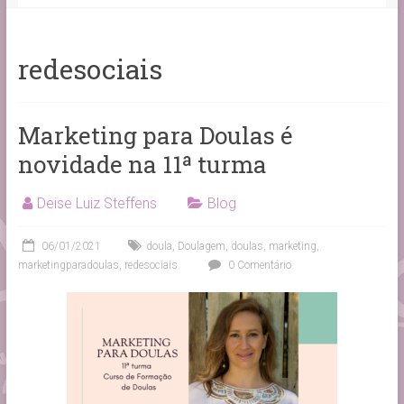
redesociais
Marketing para Doulas é
novidade na 11ª turma
Deise Luiz Steffens
Blog
06/01/2021
doula
,
Doulagem
,
doulas
,
marketing
,
marketingparadoulas
,
redesociais
0 Comentário