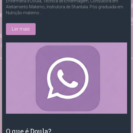
Enfermeira e Doula, Técnica de Enfermagem, Consultora em
Aleitamento Materno, Instrutora de Shantala. Pós graduada em
Nutrição materno...
Ler mais
O que é Doula?