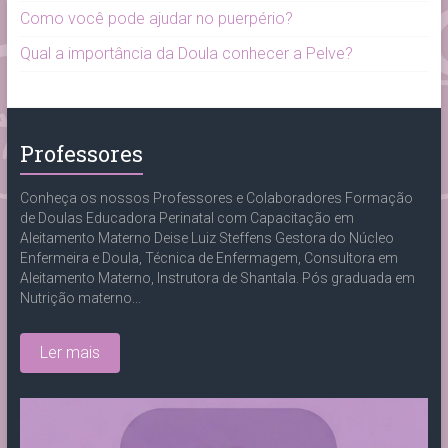
Como você pode ajudar no puerpério?
Qual a importância da Doula conhecer a Pelve?
Professores
Conheça os nossos Professores e Colaboradores Formação
de Doulas Educadora Perinatal com Capacitação em
Aleitamento Materno Deise Luiz Steffens Gestora do Núcleo
Enfermeira e Doula, Técnica de Enfermagem, Consultora em
Aleitamento Materno, Instrutora de Shantala. Pós graduada em
Nutrição materno...
Ler mais