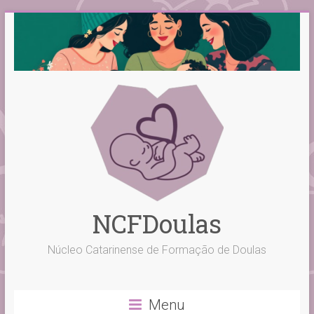
Skip
to
content
NCFDoulas
Núcleo Catarinense de Formação de Doulas
Menu