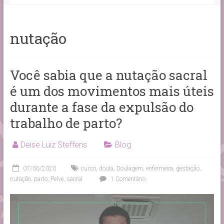
nutação
Você sabia que a nutação sacral
é um dos movimentos mais úteis
durante a fase da expulsão do
trabalho de parto?
Deise Luiz Steffens
Blog
07/06/2020
curso
,
doula
,
Doulagem
,
enfermeira
,
gestação
,
nutação
,
parto
,
Pelve
,
sacral
1 Comentário