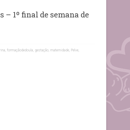
s – 1º final de semana de
rina
,
formaçãodedoula
,
gestação
,
maternidade
,
Pelve
,