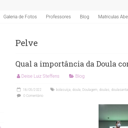
Galeria de Fotos
Professores
Blog
Matriculas Abe
Pelve
Qual a importância da Doula co
Deise Luiz Steffens
Blog
18/05/2022
bolasuíça
,
doula
,
Doulagem
,
doulas
,
doulasanta
0 Comentário
o