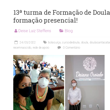
13ª turma de Formação de Doula
formação presencial!
Deise Luiz Steffens
Blog
24/03/2022
bolasuíça
,
cursodedoula
,
doula
,
doulasantacata
recemnascido
,
rede de apoio
0 Comentário