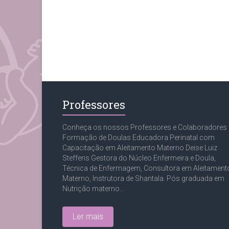
Professores
Conheça os nossos Professores e Colaboradores
Formação de Doulas Educadora Perinatal com
Capacitação em Aleitamento Materno Deise Luiz
Steffens Gestora do Núcleo Enfermeira e Doula,
Técnica de Enfermagem, Consultora em Aleitament
Materno, Instrutora de Shantala. Pós graduada em
Nutrição materno...
Ler mais