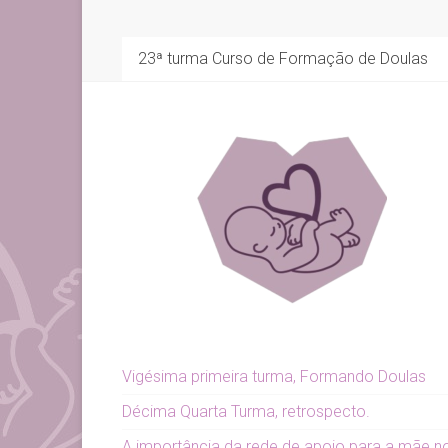
23ª turma Curso de Formação de Doulas
Vigésima primeira turma, Formando Doulas
Décima Quarta Turma, retrospecto.
A importância da rede de apoio para a mãe n