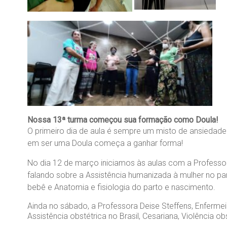
Nossa 13ª turma começou sua formação como Doula!
O primeiro dia de aula é sempre um misto de ansiedade
em ser uma Doula começa a ganhar forma!
No dia 12 de março iniciamos às aulas com a Professor
falando sobre a Assistência humanizada à mulher no par
bebê e Anatomia e fisiologia do parto e nascimento.
Ainda no sábado, a Professora Deise Steffens, Enferme
Assistência obstétrica no Brasil, Cesariana, Violência ob