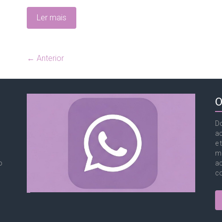
Ler mais
← Anterior
O
Do
a
e 
mu
o
ac
co