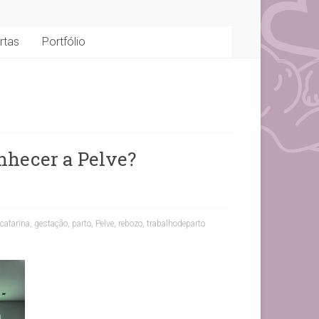
rtas
Portfólio
nhecer a Pelve?
catarina
,
gestação
,
parto
,
Pelve
,
rebozo
,
trabalhodeparto