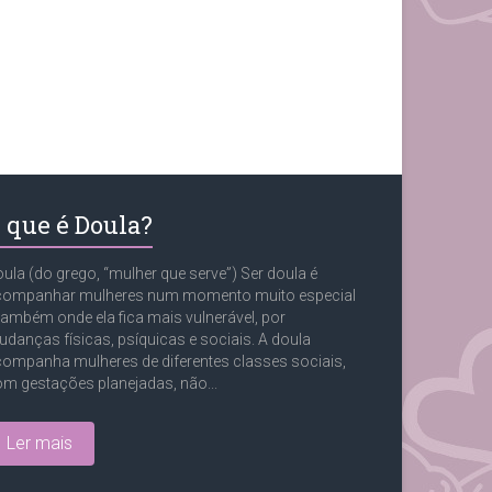
 que é Doula?
ula (do grego, “mulher que serve”) Ser doula é
companhar mulheres num momento muito especial
também onde ela fica mais vulnerável, por
danças físicas, psíquicas e sociais. A doula
ompanha mulheres de diferentes classes sociais,
m gestações planejadas, não...
Ler mais