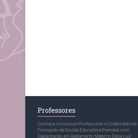
Professores
Conheça os nossos Professores e Colaboradores
Formação de Doulas Educadora Perinatal com
Capacitação em Aleitamento Materno Deise Luiz