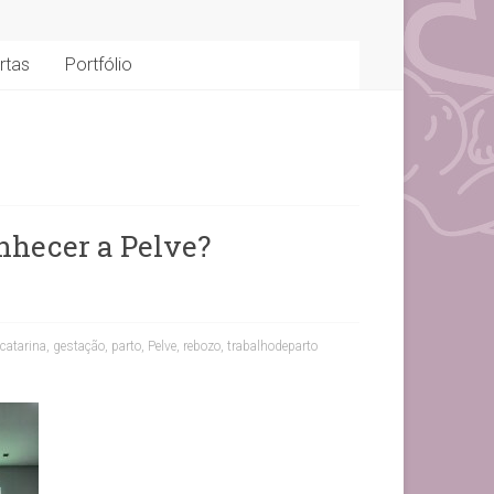
rtas
Portfólio
nhecer a Pelve?
catarina
,
gestação
,
parto
,
Pelve
,
rebozo
,
trabalhodeparto