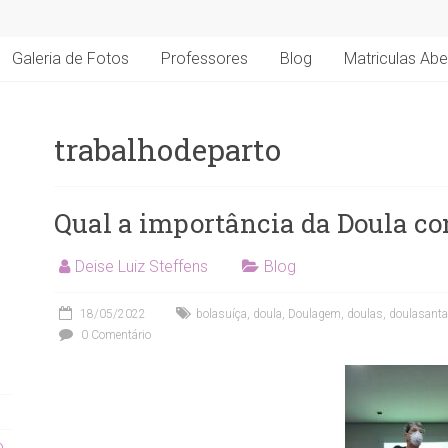
Galeria de Fotos
Professores
Blog
Matriculas Abe
trabalhodeparto
Qual a importância da Doula co
Deise Luiz Steffens
Blog
18/05/2022
bolasuíça
,
doula
,
Doulagem
,
doulas
,
doulasanta
0 Comentário
o