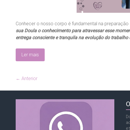
Conhecer o nosso corpo é fundamental na preparação 
sua Doula o conhecimento para atravessar esse momen
entrega consciente e tranquila na evolução do trabalho 
Ler mais
← Anterior
O
Do
a
e 