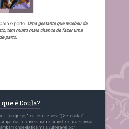
para o parto.
Uma gestante que recebeu da
to, tem muito mais chance de fazer uma
de parto.
 que é Doula?
ula (do grego, “mulher que serve”) Ser doula é
companhar mulheres num momento muito especial
também onde ela fica mais vulnerável, por