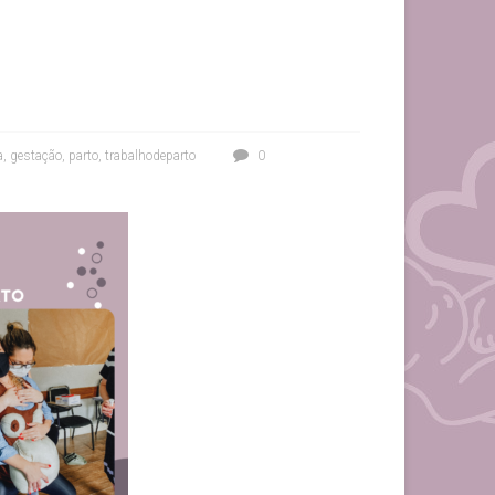
a
,
gestação
,
parto
,
trabalhodeparto
0