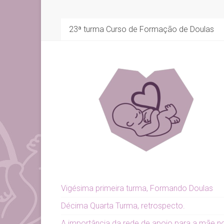
23ª turma Curso de Formação de Doulas
Vigésima primeira turma, Formando Doulas
Décima Quarta Turma, retrospecto.
A importância da rede de apoio para a mãe n