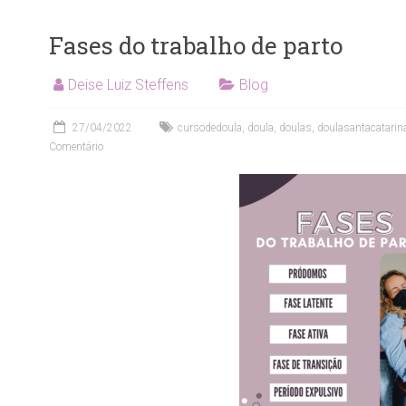
Fases do trabalho de parto
Deise Luiz Steffens
Blog
27/04/2022
cursodedoula
,
doula
,
doulas
,
doulasantacatarin
Comentário